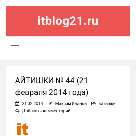
itblog21.ru
АЙТИШКИ № 44 (21
февраля 2014 года)
21.02.2014
Максим Иванов
айтишки
on
Добавить комментарий
АЙТИШКИ
№
44
(21