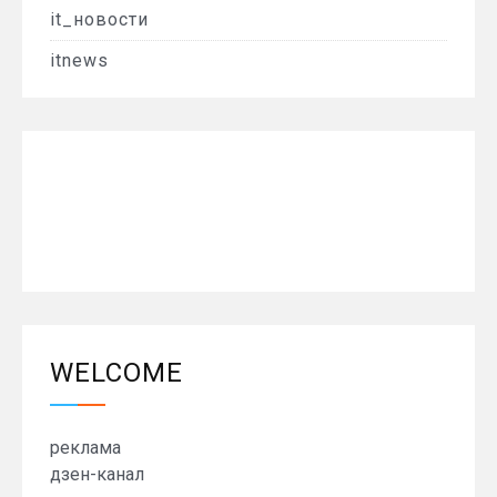
it_новости
itnews
WELCOME
реклама
дзен-канал