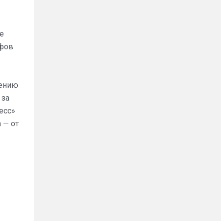
е
ифов
нению
 за
есс»
 — от