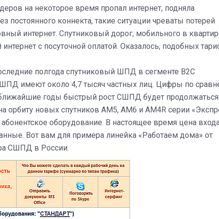
йдеров на некоторое время пропал интернет, подняла
ез постоянного коннекта, такие ситуации чреваты потерей
вный интернет. Спутниковый дорог, мобильного в квартир
 интернет с посуточной оплатой. Оказалось, подобных тар
последние полгода спутниковый ШПД в сегменте B2C
 СШПД имеют около 4,7 тысяч частных лиц. Цифры по срав
ближайшие годы быстрый рост СШПД будет продолжаться
на орбиту новых спутников АМ5, АМ6 и АМ4R серии «Экспр
 абонентское оборудование. В настоящее время цена входа
манные. Вот вам для примера линейка «Работаем дома» от
ера СШПД в России.