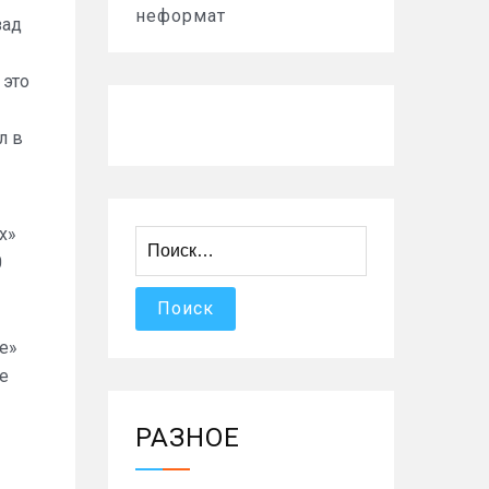
неформат
зад
 это
л в
х»
Найти:
0
е»
е
РАЗНОЕ