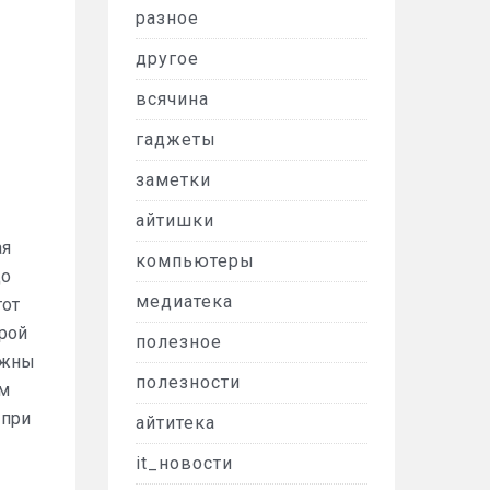
разное
другое
всячина
гаджеты
заметки
айтишки
ая
компьютеры
до
медиатека
тот
орой
полезное
нужны
полезности
ым
 при
айтитека
it_новости