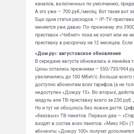
каналов, включенных по умолчанию, приде
А это уже — 700 руб./месяц. Вот такая вот з
Еще одна статья расходов — IP-TV-пристав
меняется уже давно. По-прежнему это 3900 
приставок «Чебнет» пока не хочет или не м
приставку в рассрочку на 12 месяцев. Если 
«Дом.ру»: августовское обновление
В середине августа обновилась и линейка т
Цены остались прежними — 550/730/994 руб
увеличились до 100 Мбит/с. Больше всего
доступно абонентам всех тарифов (а не то
недоступен «Дом.ру 15». Во-вторых, дейс
модуль или ТВ-приставку всего за 250 руб
Но и тут не обошлось без ложки дегтя. Ци
«базовых» ТВ-пакетов. Первые два — «Стар
входят в состав всех пакетов. «Микс HD» (1
абоненты «Дом.ру 100» получат дополнител