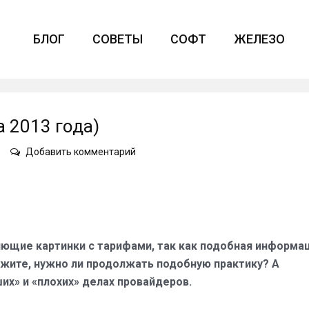
БЛОГ
СОВЕТЫ
СОФТ
ЖЕЛЕЗО
 2013 года)
on
Добавить комментарий
АЙТИШКИ
№
32
(19
августа
2013
яющие картинки с тарифами, так как подобная информа
года)
ажите, нужно ли продолжать подобную практику? А
их» и «плохих» делах провайдеров.