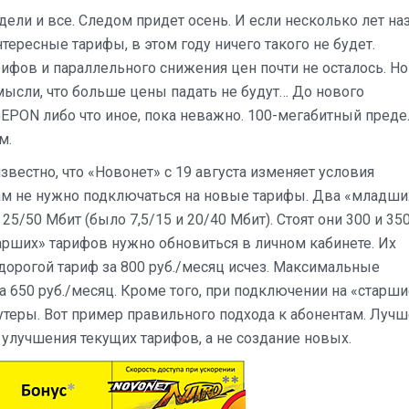
ели и все. Следом придет осень. И если несколько лет на
ересные тарифы, в этом году ничего такого не будет.
ифов и параллельного снижения цен почти не осталось. Но
мысли, что больше цены падать не будут… До нового
GEPON либо что иное, пока неважно. 100-мегабитный преде
м.
известно, что «Новонет» с 19 августа изменяет условия
там не нужно подключаться на новые тарифы. Два «младши
25/50 Мбит (было 7,5/15 и 20/40 Мбит). Стоят они 300 и 35
тарших» тарифов нужно обновиться в личном кабинете. Их
дорогой тариф за 800 руб./месяц исчез. Максимальные
а 650 руб./месяц. Кроме того, при подключении на «старши
утеры. Вот пример правильного подхода к абонентам. Лучш
улучшения текущих тарифов, а не создание новых.