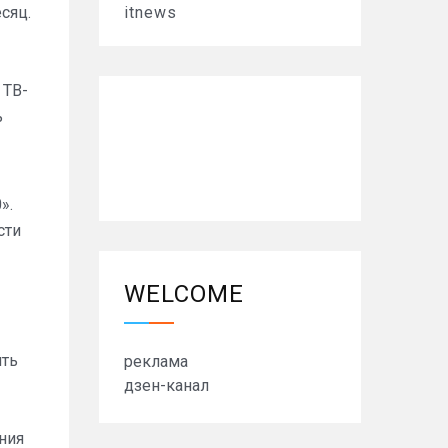
сяц.
itnews
 ТВ-
ь
».
сти
WELCOME
ять
реклама
дзен-канал
ния