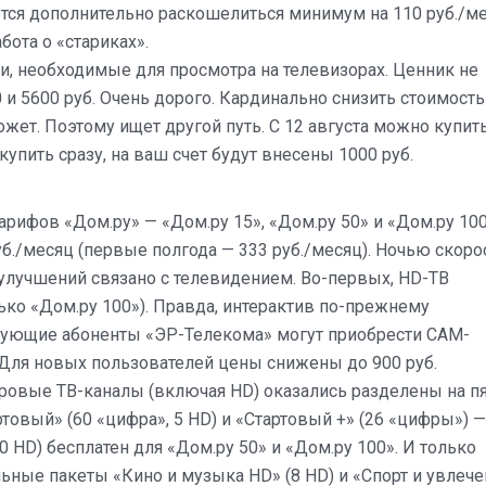
тся дополнительно раскошелиться минимум на 110 руб./ме
абота о «стариках».
ки, необходимые для просмотра на телевизорах. Ценник не
и 5600 руб. Очень дорого. Кардинально снизить стоимость
ожет. Поэтому ищет другой путь. С 12 августа можно купит
купить сразу, на ваш счет будут внесены 1000 руб.
арифов «Дом.ру» — «Дом.ру 15», «Дом.ру 50» и «Дом.ру 100
./месяц (первые полгода — 333 руб./месяц). Ночью скоро
 улучшений связано с телевидением. Во-первых, HD-ТВ
лько «Дом.ру 100»). Правда, интерактив по-прежнему
твующие абоненты «ЭР-Телекома» могут приобрести CAM-
. Для новых пользователей цены снижены до 900 руб.
фровые ТВ-каналы (включая HD) оказались разделены на п
товый» (60 «цифра», 5 HD) и «Стартовый +» (26 «цифры») —
0 HD) бесплатен для «Дом.ру 50» и «Дом.ру 100». И только
ьные пакеты «Кино и музыка HD» (8 HD) и «Спорт и увлече