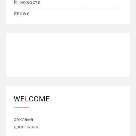
it_новости
itnews
WELCOME
реклама
дзен-канал