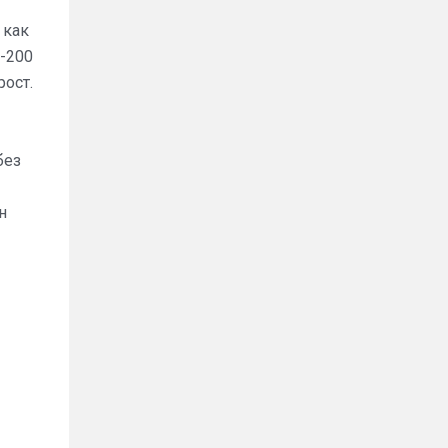
 как
0-200
ост.
без
н