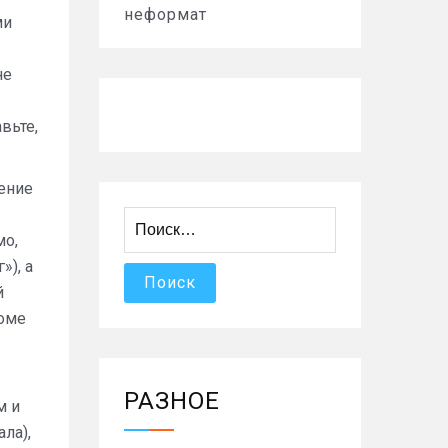
неформат
ми
не
вьте,
ление
Найти:
мо,
»), а
й
роме
»
РАЗНОЕ
м и
ла),