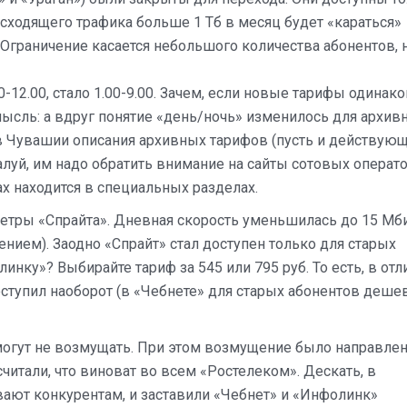
ходящего трафика больше 1 Тб в месяц будет «караться»
Ограничение касается небольшого количества абонентов, 
12.00, стало 1.00-9.00. Зачем, если новые тарифы одинак
ысль: а вдруг понятие «день/ночь» изменилось для архив
ов Чувашии описания архивных тарифов (пусть и действующ
луй, им надо обратить внимание на сайты сотовых операто
х находится в специальных разделах.
тры «Спрайта». Дневная скорость уменьшилась до 15 Мбит
ением). Заодно «Спрайт» стал доступен только для старых
нку»? Выбирайте тариф за 545 или 795 руб. То есть, в отл
оступил наоборот (в «Чебнете» для старых абонентов деш
огут не возмущать. При этом возмущение было направлен
читали, что виноват во всем «Ростелеком». Дескать, в
вают конкурентам, и заставили «Чебнет» и «Инфолинк»