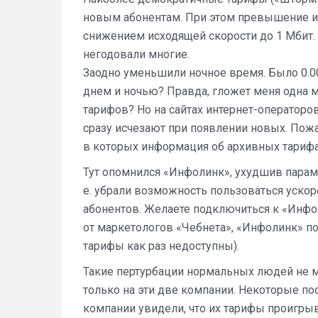
новым абонентам. При этом превышение ис
снижением исходящей скорости до 1 Мбит. 
негодовали многие.
Заодно уменьшили ночное время. Было 0.00-
днем и ночью? Правда, гложет меня одна м
тарифов? Но на сайтах интернет-оператор
сразу исчезают при появлении новых. Пожа
в которых информация об архивных тарифа
Тут опомнился «Инфолинк», ухудшив параме
е. убрали возможность пользоваться ускор
абонентов. Желаете подключиться к «Инфоли
от маркетологов «Чебнета», «Инфолинк» п
тарифы как раз недоступны).
Такие пертурбации нормальных людей не м
только на эти две компании. Некоторые пос
компании увидели, что их тарифы проигры