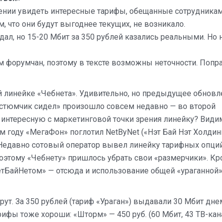
щении увидеть интересные тарифы, обещанные сотрудника
м, что они будут выгоднее текущих, не возникало.
ал, но 15-20 Мбит за 350 рублей казались реальными. Но 
 форумчан, поэтому в тексте возможны неточности. Попра
ой линейке «Чебнета». Удивительно, но предыдущее обнов
остюмчик сидел» произошло совсем недавно — во второй
 интересную с маркетинговой точки зрения линейку? Види
году «МегаФон» поглотил NetByNet («Нэт Бай Нэт Холдинг
. Недавно сотовый оператор вывел линейку тарифных опци
L, поэтому «Чебнету» пришлось убрать свои «размерчики». К
НетБайНетом» — отсюда и использование общей «ураганной
ут. За 350 рублей (тариф «Ураган») выдавали 30 Мбит дне
рифы тоже хороши: «Шторм» — 450 руб. (60 Мбит, 43 ТВ-кана