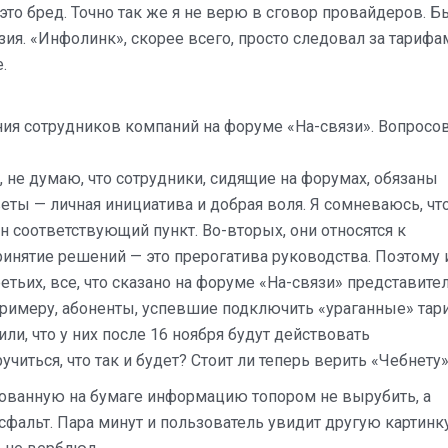
 это бред. Точно так же я не верю в сговор провайдеров. Б
зия. «Инфолинк», скорее всего, просто следовал за тарифа
.
ия сотрудников компаний на форуме «На-связи». Вопросо
, не думаю, что сотрудники, сидящие на форумах, обязаны
еты — личная инициатива и добрая воля. Я сомневаюсь, что
н соответствующий пункт. Во-вторых, они относятся к
ринятие решений — это прерогатива руководства. Поэтому 
етьих, все, что сказано на форуме «На-связи» представите
примеру, абоненты, успевшие подключить «ураганные» та
ли, что у них после 16 ноября будут действовать
читься, что так и будет? Стоит ли теперь верить «Чебнету
кованную на бумаге информацию топором не вырубить, а
сфальт. Пара минут и пользователь увидит другую картинк