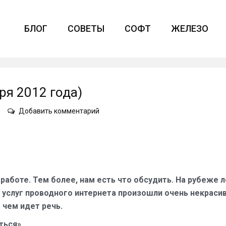
БЛОГ
СОВЕТЫ
СОФТ
ЖЕЛЕЗО
я 2012 года)
on
Добавить комментарий
АЙТИШКИ
№
10
(21
сентября
2012
работе. Тем более, нам есть что обсудить. На рубеже л
года)
я услуг проводного интернета произошли очень некраси
 чем идет речь.
ться»