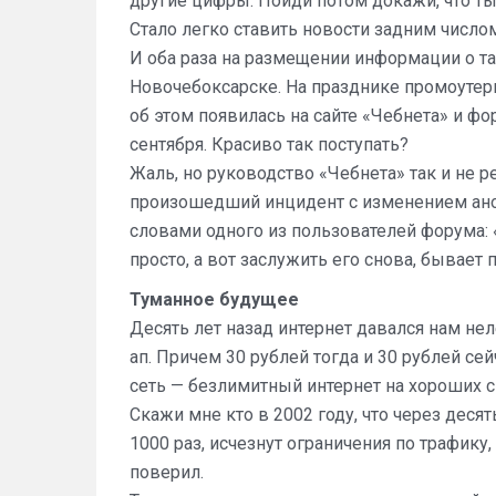
другие цифры. Пойди потом докажи, что т
Стало легко ставить новости задним число
И оба раза на размещении информации о та
Новочебоксарске. На празднике промоутеры
об этом появилась на сайте «Чебнета» и фо
сентября. Красиво так поступать?
Жаль, но руководство «Чебнета» так и не 
произошедший инцидент с изменением ано
словами одного из пользователей форума: 
просто, а вот заслужить его снова, бывает
Туманное будущее
Десять лет назад интернет давался нам неле
ап. Причем 30 рублей тогда и 30 рублей се
сеть — безлимитный интернет на хороших ск
Скажи мне кто в 2002 году, что через десят
1000 раз, исчезнут ограничения по трафику,
поверил.