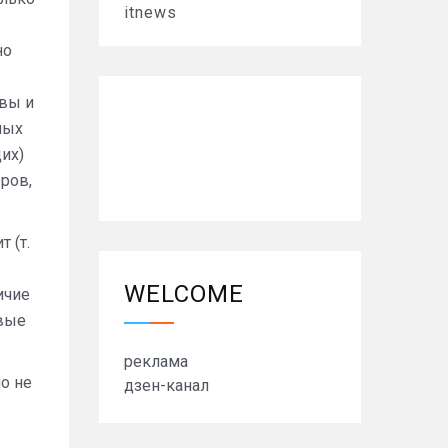
itnews
но
овы и
ных
их)
ров,
 (т.
WELCOME
ичие
евые
реклама
о не
дзен-канал