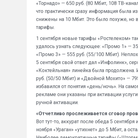
«Торнадо» — 650 руб. (80 Мбит, 108 ТВ-канал
что практически сразу информация была изм
снижены на 10 Мбит. Это было похуже, но 
тарифы.
1 сентября новые тарифы «Ростелеком» та
удалось узнать следующее: «Промо 1» — 355 
«Промо 3» — 555 руб. (55/100 Мбит). Неплохо
5 сентября свой ответ дал «Инфолинк», се
«Коктейльная» линейка была продолжена. И
руб. (50/50 Мбит) и «Двойной Мохито» — 795
избавился от понятия «день/ночь». На само
рекламе они указаны при активации услуги
ручной активации.
«Отчетливо прослеживается сговор про
Вот тут-то, аккурат после обеда 5 сентября
ноября «Ураган» «утихнет» до 5 Мбит, а ост
Наиболее демократичные тарифы («Шторм» 