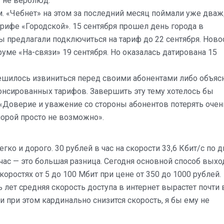
ы не верблюд.
м. «Чебнет» на этом за последний месяц поймали уже два
рифе «Городской». 15 сентября прошел день города в
 предлагали подключиться на тариф до 22 сентября. Ново
руме «На-связи» 19 сентября. Но оказалась датирована 15
решилось извиниться перед своими абонентами либо объяс
нсированных тарифов. Завершить эту тему хотелось бы
«Доверие и уважение со стороны абонентов потерять очен
 порой просто не возможно».
гко и дорого. 30 рублей в час на скорости 33,6 Кбит/с по д
йчас — это большая разница. Сегодня основной способ выхо
оростях от 5 до 100 Мбит при цене от 350 до 1000 рублей.
ь лет средняя скорость доступа в интернет вырастет почти 
 и при этом кардинально снизится скорость, я бы ему не