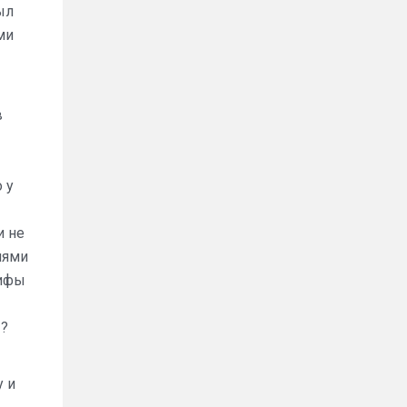
ыл
ми
в
 у
и не
лями
рифы
»?
у и