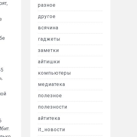
рят,
разное
другое
е
всячина
бе
гаджеты
заметки
айтишки
45
компьютеры
ь,
медиатека
ной
полезное
полезности
айтитека
6
Мбит.
it_новости
олько