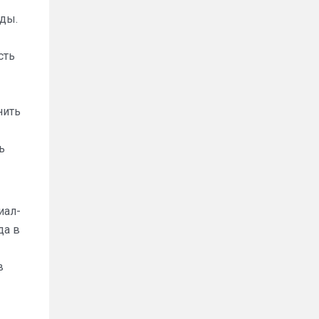
жды.
сть
нить
ь
иал-
да в
в