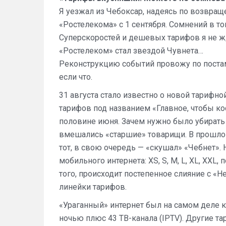
Я уезжал из Чебоксар, надеясь по возвра
«Ростелекома» с 1 сентября. Сомнений в то
Суперскоростей и дешевых тарифов я не жд
«Ростелеком» стал звездой Чувнета…
Реконструкцию событий провожу по постам
если что.
31 августа стало известно о новой тарифн
тарифов под названием «Главное, чтобы к
половине июня. Зачем нужно было убирать
вмешались «старшие» товарищи. В прошлом 
тот, в свою очередь — «скушал» «Чебнет»
мобильного интернета: XS, S, M, L, XL, XX
того, происходит постепенное слияние с «
линейки тарифов.
«Ураганный» интернет был на самом деле кр
ночью плюс 43 ТВ-канала (IPTV). Другие та