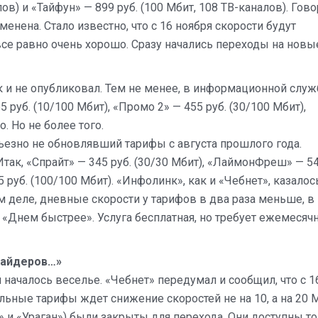
ов) и «Тайфун» — 899 руб. (100 Мбит, 108 ТВ-каналов). Гово
енена. Стало известно, что с 16 ноября скорости будут
все равно очень хорошо. Сразу начались переходы на новы
к и не опубликовал. Тем не менее, в информационной служ
руб. (10/100 Мбит), «Промо 2» — 455 руб. (30/100 Мбит),
. Но не более того.
рьезно не обновлявший тарифы с августа прошлого года.
так, «Спрайт» — 345 руб. (30/30 Мбит), «ЛаймонФреш» — 5
 руб. (100/100 Мбит). «Инфолинк», как и «Чебнет», казалос
м деле, дневные скорости у тарифов в два раза меньше, в
 «Днем быстрее». Услуга бесплатная, но требует ежемесяч
вайдеров…»
 и началось веселье. «Чебнет» передумал и сообщил, что с 1
альные тарифы ждет снижение скоростей не на 10, а на 20 
и «Ураган») были закрыты для перехода. Они доступны т