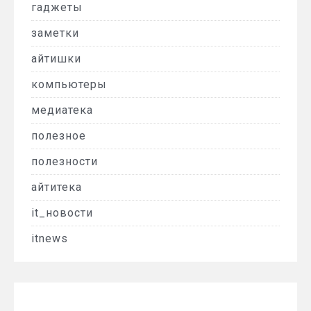
гаджеты
заметки
айтишки
компьютеры
медиатека
полезное
полезности
айтитека
it_новости
itnews