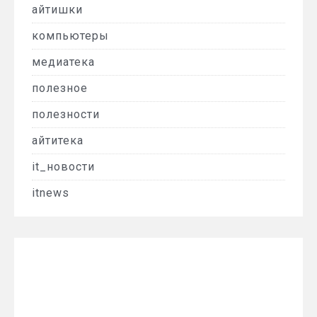
айтишки
компьютеры
медиатека
полезное
полезности
айтитека
it_новости
itnews