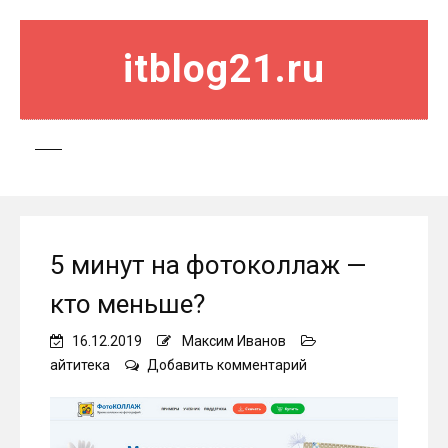
itblog21.ru
5 минут на фотоколлаж —
кто меньше?
16.12.2019
Максим Иванов
on
айтитека
Добавить комментарий
5
минут
на
фотоколлаж