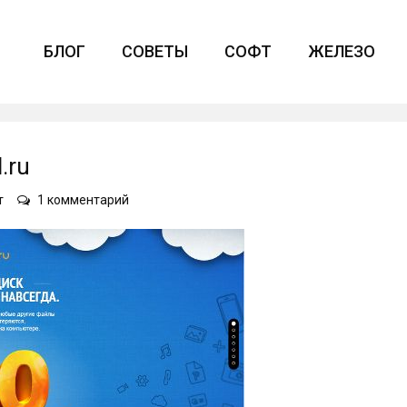
БЛОГ
СОВЕТЫ
СОФТ
ЖЕЛЕЗО
.ru
к
т
1 комментарий
записи
100-
гиговые
облака
от
mail.ru