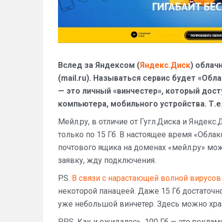
Вслед за Яндексом (
Яндекс.Диск
) облач
(mail.ru). Называться сервис будет «Обл
— это личный «винчестер», который дост
компьютера, мобильного устройства. Т.е
Мейл.ру, в отличие от Гугл.Диска и Яндекс.
только по 15 Гб. В настоящее время «Облак
почтового ящика на доменах «мейл.ру» может 
заявку, жду подключения.
P.S.
В связи с нарастающей волной вирус
некоторой панацеей. Даже 15 Гб достаточн
уже небольшой винчетер. Здесь можно хр
P.P.S. Как и ожидалось, 100 Гб — это рекла