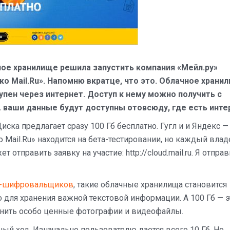
ное хранилище решила запустить компания «Мейл.ру»
ако Mail.Ru». Напомню вкратце, что это. Облачное храни
упен через интернет. Доступ к нему можно получить с
. ваши данные будут доступны отовсюду, где есть инте
Диска предлагает сразу 100 Гб бесплатно. Гугл и и Яндекс —
о Mail.Ru» находится на бета-тестировании, но каждый вла
отправить заявку на участие: http://cloud.mail.ru. Я отпра
ов-шифровальщиков
, такие облачные хранилища становится
о для хранения важной текстовой информации. А 100 Гб — э
анить особо ценные фотографии и видеофайлы.
мный ход. Изначально пользователю дается всего 10 Гб. Но