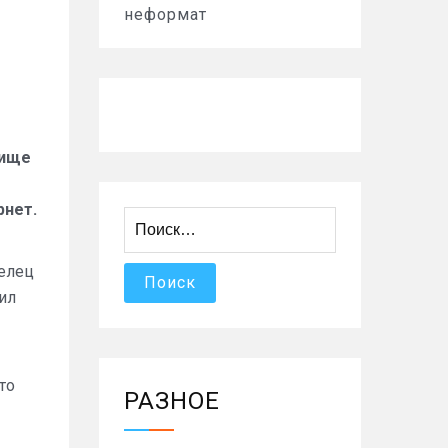
неформат
лище
рнет.
Найти:
делец
вил
то
РАЗНОЕ