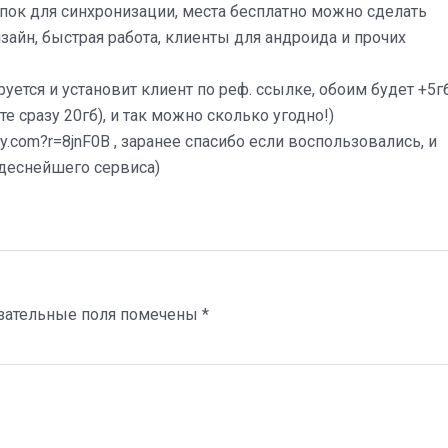
пок для синхронизации, места бесплатно можно сделать
изайн, быстрая работа, клиенты для андроида и прочих
руется и установит клиент по реф. ссылке, обоим будет +5г
те сразу 20гб), и так можно сколько угодно!)
py.com?r=8jnF0B
, заранее спасибо если воспользовались, и
удеснейшего сервиса)
зательные поля помечены
*