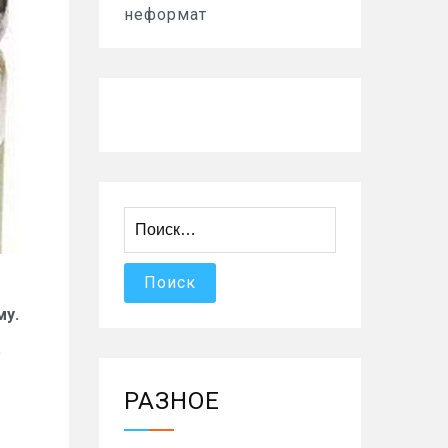
неформат
Найти:
му.
ь
РАЗНОЕ