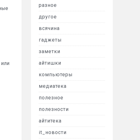
разное
чные
другое
всячина
гаджеты
заметки
айтишки
 или
компьютеры
медиатека
полезное
полезности
айтитека
it_новости